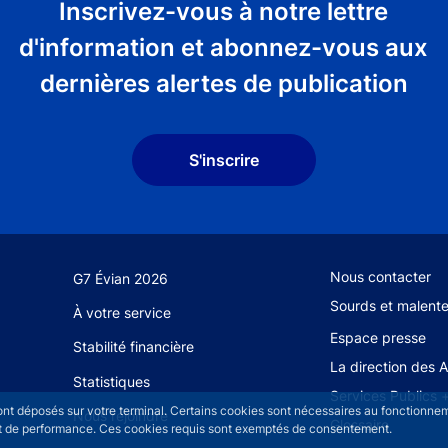
Inscrivez-vous à notre lettre
d'information et abonnez-vous aux
dernières alertes de publication
S'inscrire
Footer secondary
Nous contacter
G7 Évian 2026
Sourds et malent
À votre service
Espace presse
Stabilité financière
La direction des 
Statistiques
Services Publics 
sont déposés sur votre terminal. Certains cookies sont nécessaires au fonctionneme
Nous rejoindre
Glossaire
n et de performance. Ces cookies requis sont exemptés de consentement.