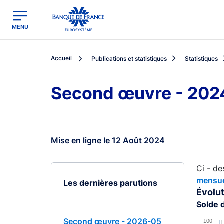
egion
Banque de France - Menu Principal
MENU
Accueil
Publications et statistiques
Statistiques
Second œuvre - 202
Mise en ligne le 12 Août 2024
Ci - de
mensue
Les dernières parutions
Évolut
Solde 
Chart
Second œuvre - 2026-05
100