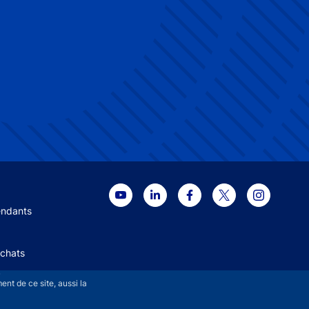
 menu
endants
Achats
+
nt de ce site, aussi la