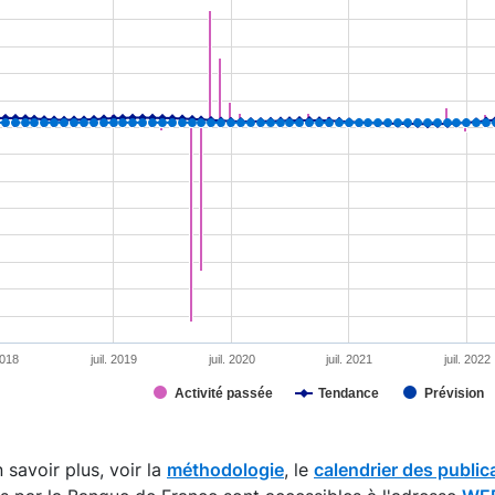
tion chart with 4 data series.
s data table, Chart
rt has 1 X axis displaying XAxis.
rt has 2 Y axes displaying YAxis and YAxis 2.
 2018
juil. 2019
juil. 2020
juil. 2021
juil. 2022
Activité passée
Tendance
Prévision
interactive chart.
 savoir plus, voir la
méthodologie
, le
calendrier des public