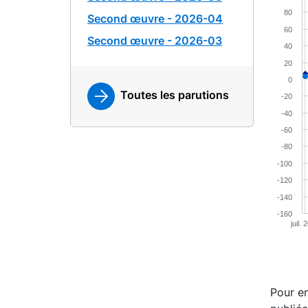
80
Second œuvre - 2026-04
Combina
60
View a
Second œuvre - 2026-03
40
The cha
20
The cha
0
Toutes les parutions
-20
-40
-60
-80
-100
-120
-140
-160
juil.
End of 
Pour en