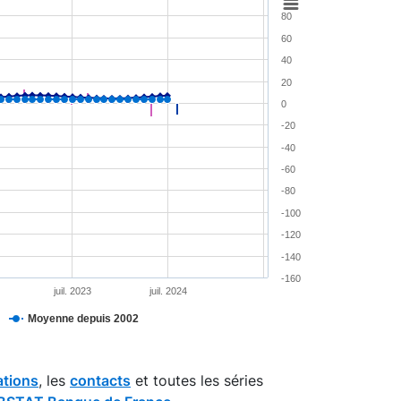
80
60
40
20
0
-20
-40
-60
-80
-100
-120
-140
-160
juil. 2023
juil. 2024
Moyenne depuis 2002
ations
, les
contacts
et toutes les séries