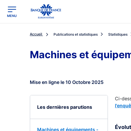
egion
Banque de France - Menu Principal
MENU
Accueil
Publications et statistiques
Statistiques
Machines et équipe
Mise en ligne le 10 Octobre 2025
Ci-dess
l'enqu
Les dernières parutions
Évolut
Machines et équipements -