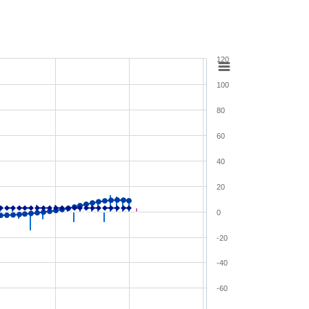
120
100
80
60
40
20
0
-20
-40
-60