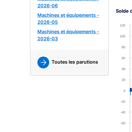
2026-06
Solde 
Machines et équipements -
Chart
2026-05
120
Machines et équipements -
Combina
100
2026-03
View a
80
The cha
The cha
60
Toutes les parutions
40
20
0
-20
-40
-60