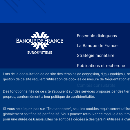
Site navigation
Ensemble dialoguons
La Banque de France
Stratégie monétaire
Publications et recherche
Lors de la consultation de ce site des témoins de connexion, dits « cookies », 
Actualités et événements
gestion de ce site requiert l’utilisation de cookies de mesure de fréquentatio
Comités consultatifs
Des fonctionnalités de ce site s’appuient sur des services proposés par des tie
propres, conformément à leur politique de confidentialité.
Si vous ne cliquez pas sur "Tout accepter", seul les cookies requis seront util
globalement soit finalité par finalité. Vous pouvez retrouver ce module à tout 
pour une durée de 6 mois. Elles ne sont pas cédées à des tiers ni utilisées à d'au
©2026 Banque de France
Footer legal notice men
Mentions légales
Ac