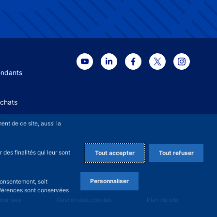
 menu
endants
Achats
+
nt de ce site, aussi la
des finalités qui leur sont
Tout accepter
Tout refuser
Personnaliser
consentement, soit
références sont conservées
 données
Gestion des cookies
Plan du site