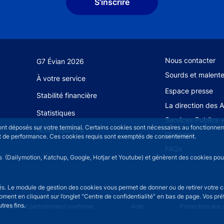
S'inscrire
Footer secondary
Nous contacter
G7 Évian 2026
Sourds et malent
À votre service
Espace presse
Stabilité financière
La direction des 
Statistiques
Services Publics 
sont déposés sur votre terminal. Certains cookies sont nécessaires au fonctionneme
Nous rejoindre
Glossaire
n et de performance. Ces cookies requis sont exemptés de consentement.
FAQs
rs (Dailymotion, Katchup, Google, Hotjar et Youtube) et génèrent des cookies pour 
isés. Le module de gestion des cookies vous permet de donner ou de retirer votre 
moment en cliquant sur l’onglet "Centre de confidentialité" en bas de page. Vos p
tres fins.
u
cessibilité partiellement conforme
Aide
Protection des