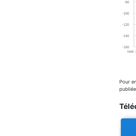
-80
-100
-120
-140
-160
sept.
End of 
Pour en
publiée
Télé