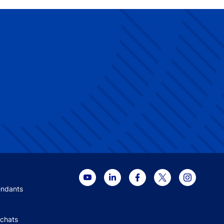
 menu
endants
Achats