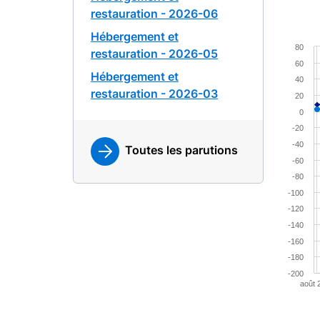
restauration - 2026-06
Hébergement et
Chart
80
restauration - 2026-05
60
Combina
Hébergement et
40
View a
restauration - 2026-03
20
The cha
0
The cha
-20
-40
Toutes les parutions
-60
-80
-100
-120
-140
-160
-180
-200
août 