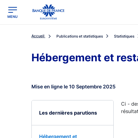
egion
Banque de France - Menu Principal
MENU
Accueil
Publications et statistiques
Statistiques
Hébergement et rest
Mise en ligne le 10 Septembre 2025
Ci - de
résulta
Les dernières parutions
Hébergement et