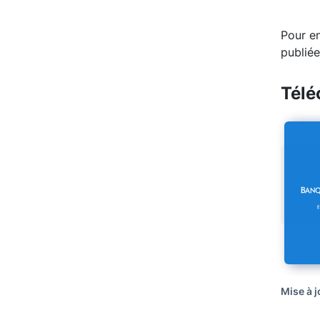
End of 
Pour en
publiée
Télé
Mise à 