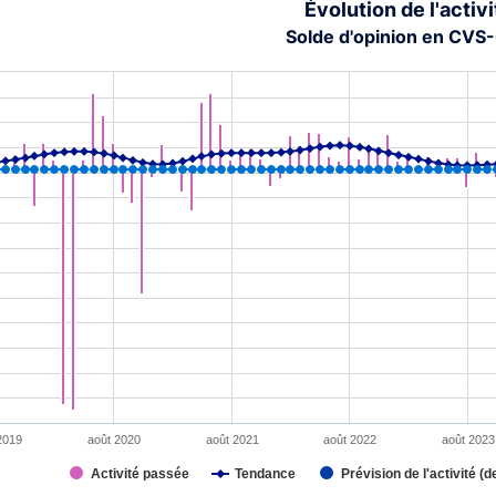
Évolution de l'activi
Solde d'opinion en CVS
tion chart with 4 data series.
s data table, Chart
rt has 1 X axis displaying XAxis.
rt has 2 Y axes displaying YAxis and YAxis2.
2019
août 2020
août 2021
août 2022
août 2023
Activité passée
Tendance
Prévision de l'activité (d