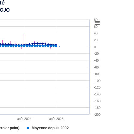
té
-CJO
80
60
40
20
0
-20
-40
-60
-80
-100
-120
-140
-160
-180
-200
août 2024
août 2025
ernier point)
Moyenne depuis 2002