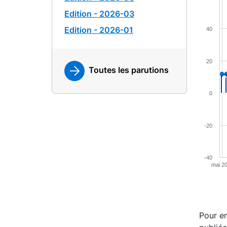
Edition - 2026-03
Combina
View a
Edition - 2026-01
40
The cha
The cha
20
Toutes les parutions
0
-20
-40
mai 2
End of 
Pour en