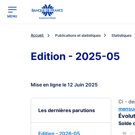
egion
Banque de France - Menu Principal
MENU
Accueil
Publications et statistiques
Statistiques
Edition - 2025-05
Mise en ligne le 12 Juin 2025
Ci - de
mensue
Les dernières parutions
Évolut
Solde 
Chart
Edition - 2026-05
60