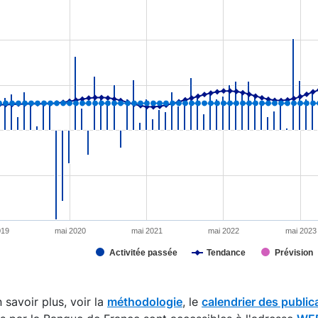
tion chart with 4 data series.
s data table, Chart
rt has 1 X axis displaying XAxis.
rt has 2 Y axes displaying YAxis and YAxis 2.
019
mai 2020
mai 2021
mai 2022
mai 2023
Activitée passée
Tendance
Prévision
interactive chart.
 savoir plus, voir la
méthodologie
, le
calendrier des public