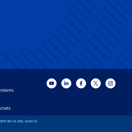
 menu
endants
Achats
+
nt de ce site, aussi la