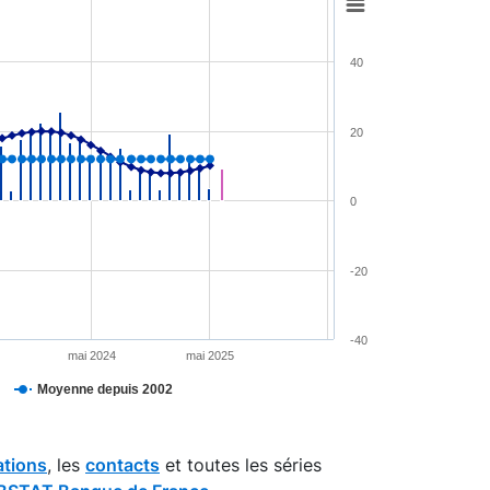
40
20
0
-20
-40
mai 2024
mai 2025
Moyenne depuis 2002
ations
, les
contacts
et toutes les séries