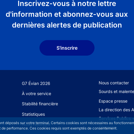
Inscrivez-vous à notre lettre
d'information et abonnez-vous aux
dernières alertes de publication
S'inscrire
Footer secondary
Nous contacter
G7 Évian 2026
Sourds et malent
À votre service
Espace presse
Stabilité financière
La direction des 
Statistiques
Services Publics 
sont déposés sur votre terminal. Certains cookies sont nécessaires au fonctionneme
Nous rejoindre
Glossaire
n et de performance. Ces cookies requis sont exemptés de consentement.