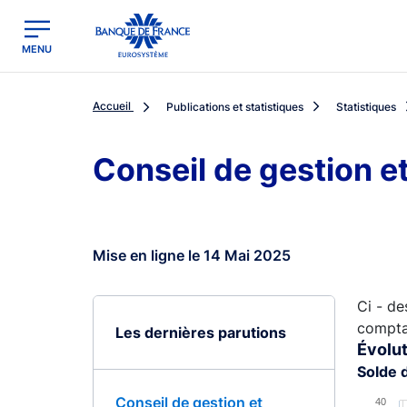
egion
Banque de France - Menu Principal
MENU
Accueil
Publications et statistiques
Statistiques
Conseil de gestion e
Mise en ligne le 14 Mai 2025
Ci - de
comptab
Les dernières parutions
Évolut
Solde 
Chart
Conseil de gestion et
40