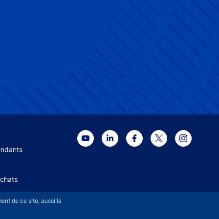
 menu
endants
Achats
+
nt de ce site, aussi la