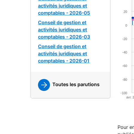
activités juridiques et
Combina
comptables - 2026-05
20
View a
Conseil de gestion et
The cha
0
activités juridiques et
The cha
comptables - 2026-03
-20
Conseil de gestion et
activités juridiques et
-40
comptables - 2026-01
-60
-80
Toutes les parutions
-100
avr. 
End of 
Pour en