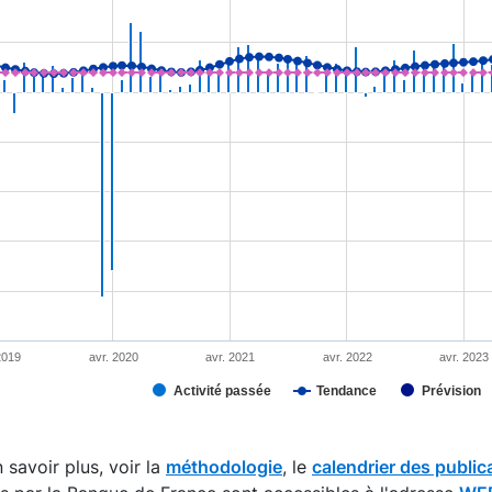
tion chart with 4 data series.
s data table, Chart
rt has 1 X axis displaying XAxis.
rt has 2 Y axes displaying YAxis and YAxis 2.
2019
avr. 2020
avr. 2021
avr. 2022
avr. 2023
Activité passée
Tendance
Prévision
interactive chart.
 savoir plus, voir la
méthodologie
, le
calendrier des public