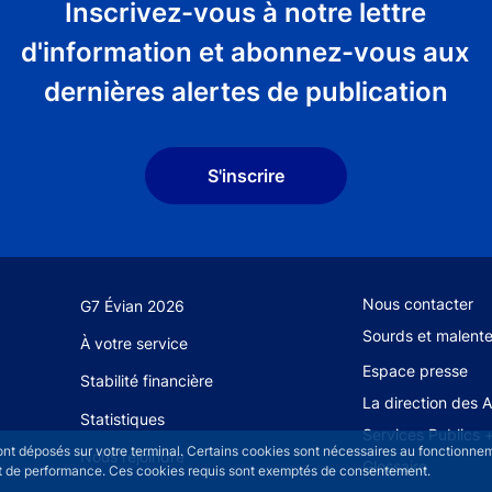
Inscrivez-vous à notre lettre
d'information et abonnez-vous aux
dernières alertes de publication
S'inscrire
Footer secondary
Nous contacter
G7 Évian 2026
Sourds et malent
À votre service
Espace presse
Stabilité financière
La direction des 
Statistiques
Services Publics 
sont déposés sur votre terminal. Certains cookies sont nécessaires au fonctionneme
Nous rejoindre
Glossaire
n et de performance. Ces cookies requis sont exemptés de consentement.