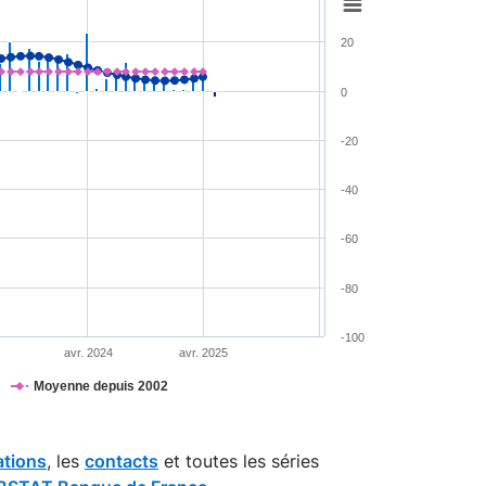
20
0
-20
-40
-60
-80
-100
avr. 2024
avr. 2025
Moyenne depuis 2002
ations
, les
contacts
et toutes les séries