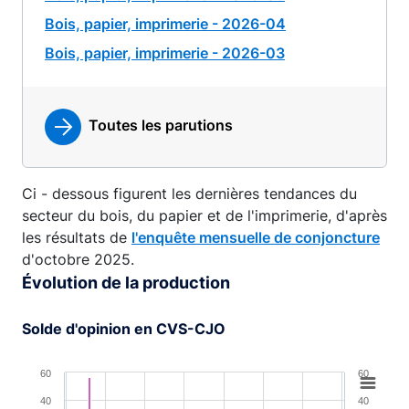
Bois, papier, imprimerie - 2026-04
Bois, papier, imprimerie - 2026-03
Toutes les parutions
Ci - dessous figurent les dernières tendances du
secteur du bois, du papier et de l'imprimerie, d'après
les résultats de
l'enquête mensuelle de conjoncture
d'octobre 2025.
Évolution de la production
Solde d'opinion en CVS-CJO
Chart
60
60
40
40
Combination chart with 4 data series.