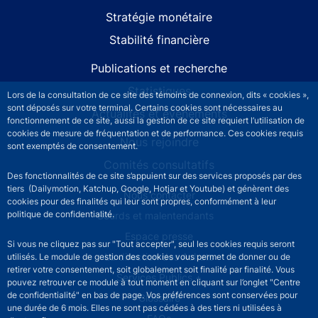
Stratégie monétaire
Stabilité financière
Publications et recherche
Statistiques
Lors de la consultation de ce site des témoins de connexion, dits « cookies »,
sont déposés sur votre terminal. Certains cookies sont nécessaires au
Actualités et événements
fonctionnement de ce site, aussi la gestion de ce site requiert l’utilisation de
cookies de mesure de fréquentation et de performance. Ces cookies requis
Nous rejoindre
sont exemptés de consentement.
Comités consultatifs
Des fonctionnalités de ce site s’appuient sur des services proposés par des
tiers (Dailymotion, Katchup, Google, Hotjar et Youtube) et génèrent des
Footer secondary menu
Nous contacter
cookies pour des finalités qui leur sont propres, conformément à leur
politique de confidentialité.
Sourds et malentendants
Espace presse
Si vous ne cliquez pas sur "Tout accepter", seul les cookies requis seront
La direction des Achats
utilisés. Le module de gestion des cookies vous permet de donner ou de
retirer votre consentement, soit globalement soit finalité par finalité. Vous
Services Publics +
pouvez retrouver ce module à tout moment en cliquant sur l’onglet "Centre
de confidentialité" en bas de page. Vos préférences sont conservées pour
Glossaire
une durée de 6 mois. Elles ne sont pas cédées à des tiers ni utilisées à