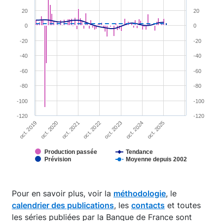
View as data table, Chart
20
20
The chart has 1 X axis displaying XAxis.
0
0
The chart has 2 Y axes displaying YAxis and YAxis 2.
-20
-20
-40
-40
-60
-60
-80
-80
-100
-100
-120
-120
oct. 2019
oct. 2024
oct. 2023
oct. 2022
oct. 2021
oct. 2020
oct. 2025
Production passée
Tendance
Prévision
Moyenne depuis 2002
End of interactive chart.
Pour en savoir plus, voir la
méthodologie
, le
calendrier des publications
, les
contacts
et toutes
les séries publiées par la Banque de France sont