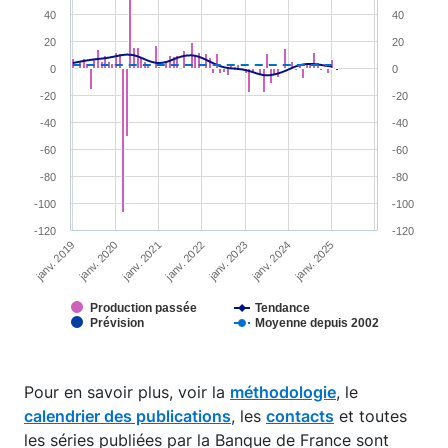
40
40
View as data table, Chart
20
20
The chart has 1 X axis displaying XAxis.
0
0
The chart has 2 Y axes displaying YAxis and YAxis 2.
-20
-20
-40
-40
-60
-60
-80
-80
-100
-100
-120
-120
janv. 2019
janv. 2024
janv. 2023
janv. 2022
janv. 2021
janv. 2020
janv. 2025
Production passée
Tendance
Prévision
Moyenne depuis 2002
End of interactive chart.
Pour en savoir plus, voir la
méthodologie
, le
calendrier des publications
, les
contacts
et toutes
les séries publiées par la Banque de France sont