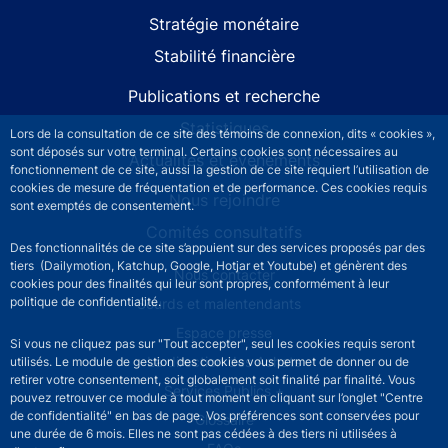
Stratégie monétaire
Stabilité financière
Publications et recherche
Statistiques
Lors de la consultation de ce site des témoins de connexion, dits « cookies »,
sont déposés sur votre terminal. Certains cookies sont nécessaires au
Actualités et événements
fonctionnement de ce site, aussi la gestion de ce site requiert l’utilisation de
cookies de mesure de fréquentation et de performance. Ces cookies requis
Nous rejoindre
sont exemptés de consentement.
Comités consultatifs
Des fonctionnalités de ce site s’appuient sur des services proposés par des
tiers (Dailymotion, Katchup, Google, Hotjar et Youtube) et génèrent des
Footer secondary menu
Nous contacter
cookies pour des finalités qui leur sont propres, conformément à leur
politique de confidentialité.
Sourds et malentendants
Espace presse
Si vous ne cliquez pas sur "Tout accepter", seul les cookies requis seront
La direction des Achats
utilisés. Le module de gestion des cookies vous permet de donner ou de
retirer votre consentement, soit globalement soit finalité par finalité. Vous
Services Publics +
pouvez retrouver ce module à tout moment en cliquant sur l’onglet "Centre
de confidentialité" en bas de page. Vos préférences sont conservées pour
Glossaire
une durée de 6 mois. Elles ne sont pas cédées à des tiers ni utilisées à