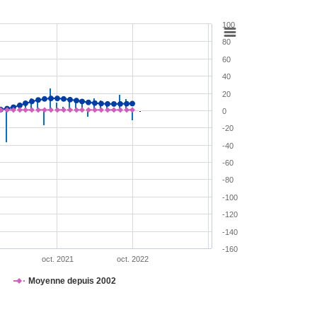
100
80
60
40
20
0
-20
-40
-60
-80
-100
-120
-140
-160
oct. 2021
oct. 2022
Moyenne depuis 2002