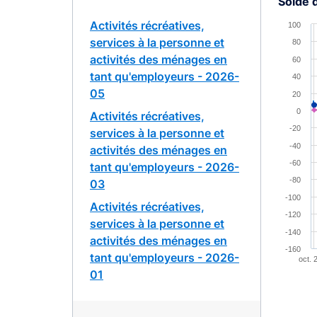
Solde 
Chart
Activités récréatives,
100
services à la personne et
80
Combina
activités des ménages en
60
View a
tant qu'employeurs - 2026-
40
The cha
05
20
The cha
0
Activités récréatives,
-20
services à la personne et
-40
activités des ménages en
-60
tant qu'employeurs - 2026-
-80
03
-100
Activités récréatives,
-120
services à la personne et
-140
activités des ménages en
-160
tant qu'employeurs - 2026-
oct. 
01
End of 