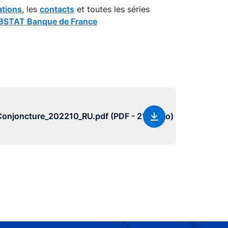
ations
, les
contacts
et toutes les séries
STAT Banque de France
joncture_202210_RU.pdf (PDF - 21.56 Ko)