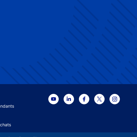
 menu
endants
Achats
+