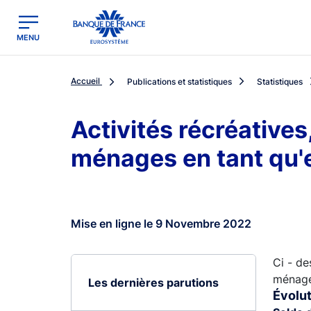
egion
Banque de France - Menu Principal
MENU
Accueil
Publications et statistiques
Statistiques
Activités récréatives
ménages en tant qu'
Mise en ligne le 9 Novembre 2022
Ci - de
ménages
Les dernières parutions
Évolut