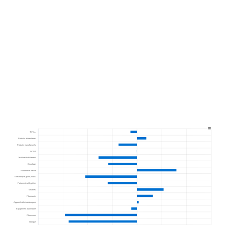
View as data table, Chart
The chart has 1 X axis displaying categories.
The chart has 1 Y axis displaying values. Range: -8 to 6.
TOTAL
Produits alimentaires
Produits manufacturés
DONT
Textile et habillement
Bricolage
Automobile neuve
Electronique grand public
Parfumerie et hygiène
Meubles
Pharmacie
Appareils électroménagers
Equipement automobile
Chaussure
Optique