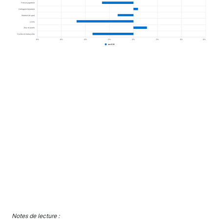
Presse papeterie
Horlogerie bijouterie
Matériel de sport
Livres
Jeux et jouets
Cycles et motocycles
-8%
-6%
-4%
-2%
0%
2%
4%
6%
avril 24
End of interactive chart.
Notes de lecture :