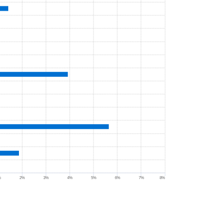
%
2%
3%
4%
5%
6%
7%
8%