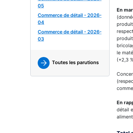
05
En mar
Commerce de détail - 2026-
(donné
04
produit
respect
Commerce de détail - 2026-
produit
03
bricola
le maté
(+2,3 %
Toutes les parutions
Concer
(respec
commer
En rapp
détail 
aliment