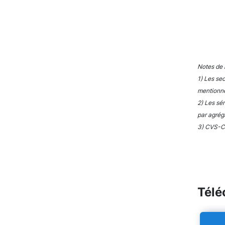
End of 
Notes de l
1) Les sec
mentionné
2) Les sé
par agrég
3) CVS-CJ
Télé