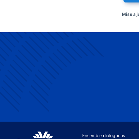
Mise à j
Site navigation
Ensemble dialoguons