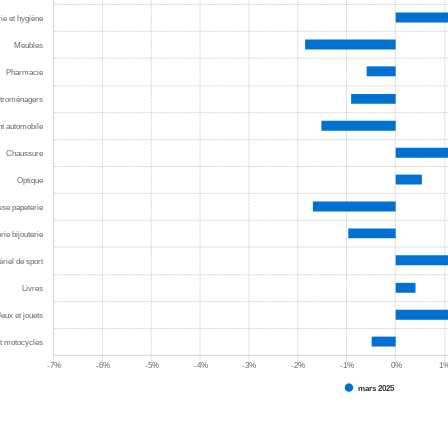
ie et hygiène
Meubles
Pharmacie
ctroménagers
t automobile
Chaussure
Optique
sse papeterie
rie bijouterie
riel de sport
Livres
Jeux et jouets
t motocycles
-7%
-6%
-5%
-4%
-3%
-2%
-1%
0%
1
mars 2025