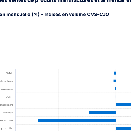
des ventes de produits manufacturés et alimentaire
ion mensuelle (%) - Indices en volume CVS-CJO
rt with 21 bars.
s data table, Chart
rt has 1 X axis displaying categories.
rt has 1 Y axis displaying values. Range: -7 to 8.
TOTAL
 alimentaires
manufacturés
DONT
et habillement
Bricolage
mobile neuve
 grand public