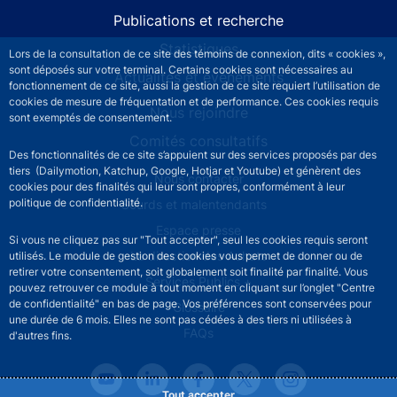
Publications et recherche
Statistiques
Lors de la consultation de ce site des témoins de connexion, dits « cookies »,
sont déposés sur votre terminal. Certains cookies sont nécessaires au
Actualités et événements
fonctionnement de ce site, aussi la gestion de ce site requiert l’utilisation de
cookies de mesure de fréquentation et de performance. Ces cookies requis
Nous rejoindre
sont exemptés de consentement.
Comités consultatifs
Des fonctionnalités de ce site s’appuient sur des services proposés par des
tiers (Dailymotion, Katchup, Google, Hotjar et Youtube) et génèrent des
Footer secondary menu
Nous contacter
cookies pour des finalités qui leur sont propres, conformément à leur
politique de confidentialité.
Sourds et malentendants
Espace presse
Si vous ne cliquez pas sur "Tout accepter", seul les cookies requis seront
La direction des Achats
utilisés. Le module de gestion des cookies vous permet de donner ou de
retirer votre consentement, soit globalement soit finalité par finalité. Vous
Services Publics +
pouvez retrouver ce module à tout moment en cliquant sur l’onglet "Centre
de confidentialité" en bas de page. Vos préférences sont conservées pour
Glossaire
une durée de 6 mois. Elles ne sont pas cédées à des tiers ni utilisées à
FAQs
d'autres fins.
Tout accepter