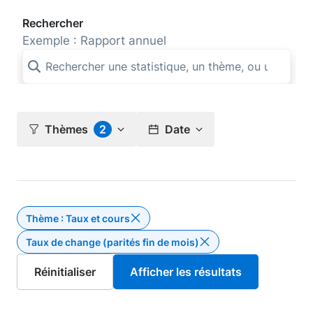
Rechercher
Exemple : Rapport annuel
Thèmes
2
Date
Thème : Taux et cours
Supprimer le filtre Thème : Taux e
Taux de change (parités fin de mois)
Supp