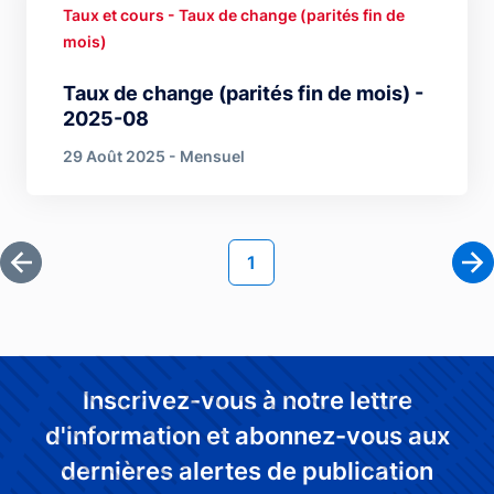
Taux et cours - Taux de change (parités fin de
mois)
Taux de change (parités fin de mois) -
2025-08
29 Août 2025 - Mensuel
Pagination
Page courante
1
Première page
Pa
Inscrivez-vous à notre lettre
d'information et abonnez-vous aux
dernières alertes de publication