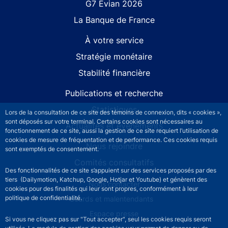
G7 Évian 2026
La Banque de France
À votre service
Stratégie monétaire
Stabilité financière
Publications et recherche
Statistiques
Lors de la consultation de ce site des témoins de connexion, dits « cookies »,
sont déposés sur votre terminal. Certains cookies sont nécessaires au
Actualités et événements
fonctionnement de ce site, aussi la gestion de ce site requiert l’utilisation de
cookies de mesure de fréquentation et de performance. Ces cookies requis
Nous rejoindre
sont exemptés de consentement.
Comités consultatifs
Des fonctionnalités de ce site s’appuient sur des services proposés par des
tiers (Dailymotion, Katchup, Google, Hotjar et Youtube) et génèrent des
Footer secondary menu
Nous contacter
cookies pour des finalités qui leur sont propres, conformément à leur
politique de confidentialité.
Sourds et malentendants
Espace presse
Si vous ne cliquez pas sur "Tout accepter", seul les cookies requis seront