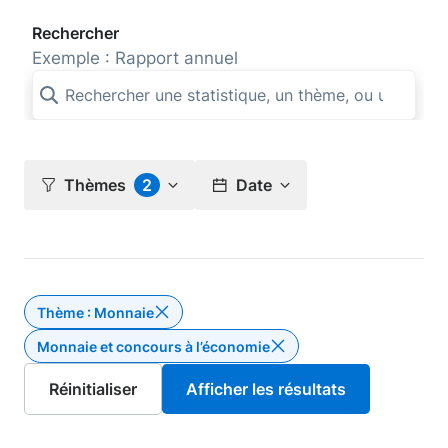
Rechercher
Exemple : Rapport annuel
Thèmes
2
Date
Thème : Monnaie
Supprimer le filtre Thème : Monnaie
Monnaie et concours à l’économie
Supprim