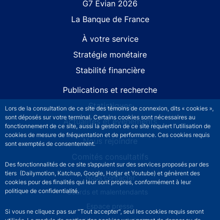
G7 Évian 2026
La Banque de France
À votre service
Stratégie monétaire
Stabilité financière
Publications et recherche
Statistiques
Lors de la consultation de ce site des témoins de connexion, dits « cookies »,
sont déposés sur votre terminal. Certains cookies sont nécessaires au
Actualités et événements
fonctionnement de ce site, aussi la gestion de ce site requiert l’utilisation de
cookies de mesure de fréquentation et de performance. Ces cookies requis
Nous rejoindre
sont exemptés de consentement.
Comités consultatifs
Des fonctionnalités de ce site s’appuient sur des services proposés par des
tiers (Dailymotion, Katchup, Google, Hotjar et Youtube) et génèrent des
Footer secondary menu
Nous contacter
cookies pour des finalités qui leur sont propres, conformément à leur
politique de confidentialité.
Sourds et malentendants
Espace presse
Si vous ne cliquez pas sur "Tout accepter", seul les cookies requis seront