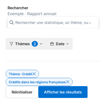
Rechercher
Exemple : Rapport annuel
Thèmes
2
Date
Thème : Crédit
Supprimer le filtre Thème : Crédit
Crédits dans les régions françaises
Suppri