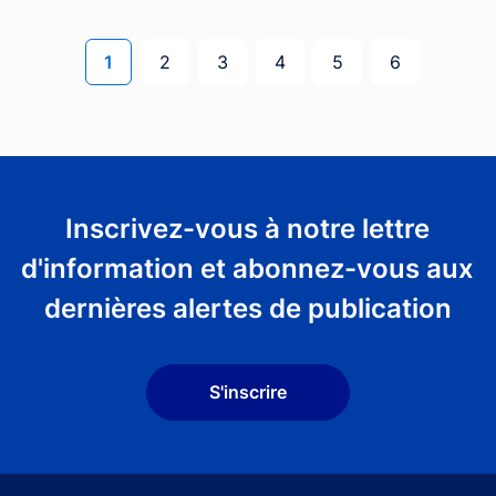
Page courante
Page
Page
Page
Page
Page
1
2
3
4
5
6
Inscrivez-vous à notre lettre
d'information et abonnez-vous aux
dernières alertes de publication
S'inscrire