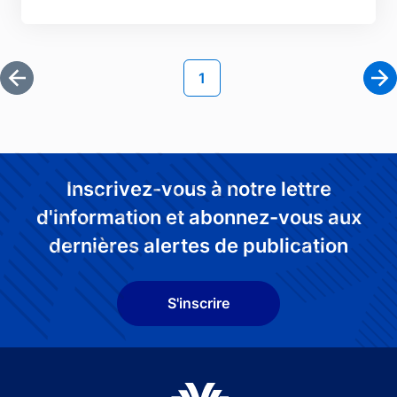
Pagination
Page courante
1
Première page
Pa
Inscrivez-vous à notre lettre
d'information et abonnez-vous aux
dernières alertes de publication
S'inscrire