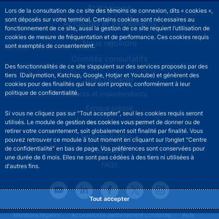
Statistiques
Lors de la consultation de ce site des témoins de connexion, dits « cookies »,
sont déposés sur votre terminal. Certains cookies sont nécessaires au
Actualités et événements
fonctionnement de ce site, aussi la gestion de ce site requiert l’utilisation de
cookies de mesure de fréquentation et de performance. Ces cookies requis
Nous rejoindre
sont exemptés de consentement.
Comités consultatifs
Des fonctionnalités de ce site s’appuient sur des services proposés par des
tiers (Dailymotion, Katchup, Google, Hotjar et Youtube) et génèrent des
Footer secondary menu
Nous contacter
cookies pour des finalités qui leur sont propres, conformément à leur
politique de confidentialité.
Sourds et malentendants
Espace presse
Si vous ne cliquez pas sur "Tout accepter", seul les cookies requis seront
La direction des Achats
utilisés. Le module de gestion des cookies vous permet de donner ou de
retirer votre consentement, soit globalement soit finalité par finalité. Vous
Services Publics +
pouvez retrouver ce module à tout moment en cliquant sur l’onglet "Centre
de confidentialité" en bas de page. Vos préférences sont conservées pour
Glossaire
une durée de 6 mois. Elles ne sont pas cédées à des tiers ni utilisées à
FAQs
d'autres fins.
Tout accepter
Footer legal notice menu
Mentions légales
Accessibilité partiellement conforme
Aide