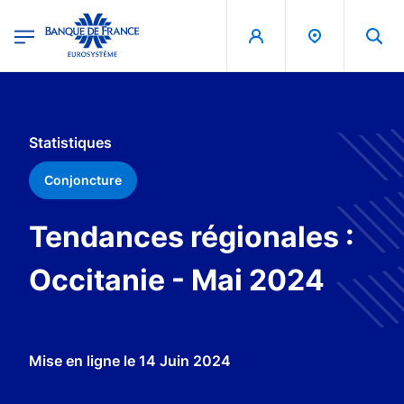
egion
Banque de France - Menu Principal
Aller au contenu principal
Statistiques
Conjoncture
Tendances régionales :
Occitanie - Mai 2024
Mise en ligne le
14 Juin 2024