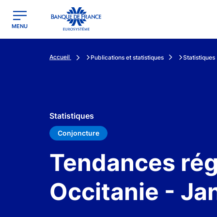
egion
Banque de France - Menu Principal
MENU
Accueil
Publications et statistiques
Statistiques
Statistiques
Conjoncture
Tendances régi
Occitanie - Ja