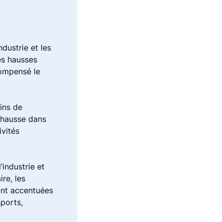
ndustrie et les
es hausses
compensé le
ins de
n hausse dans
ivités
’industrie et
re, les
sont accentuées
sports,