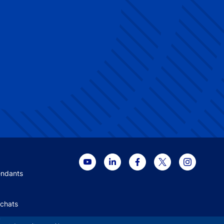
 menu
endants
Achats
+