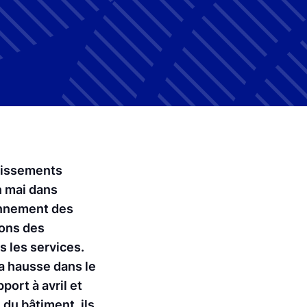
blissements
en mai dans
ionnement des
ions des
s les services.
la hausse dans le
ort à avril et
 du bâtiment, ils