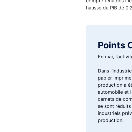
compte tenu des incer
hausse du PIB de 0,
Points 
En mai, l’activ
Dans l’industri
papier imprimer
production a ét
automobile et l
carnets de comm
se sont réduits
industriels pré
production.