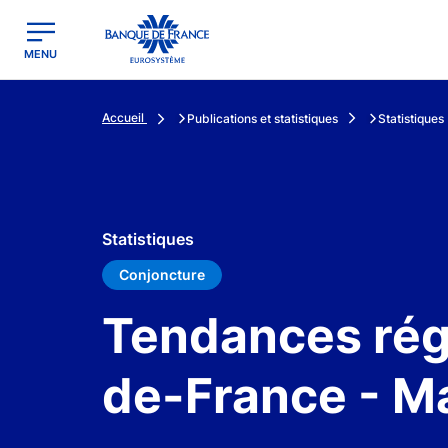
egion
Banque de France - Menu Principal
MENU
Accueil
Publications et statistiques
Statistiques
Statistiques
Conjoncture
Tendances rég
de-France - M