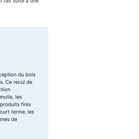
 fait suite à une
xception du bois
s. Ce recul de
ction
molle, les
roduits finis
ourt terme, les
lumes de