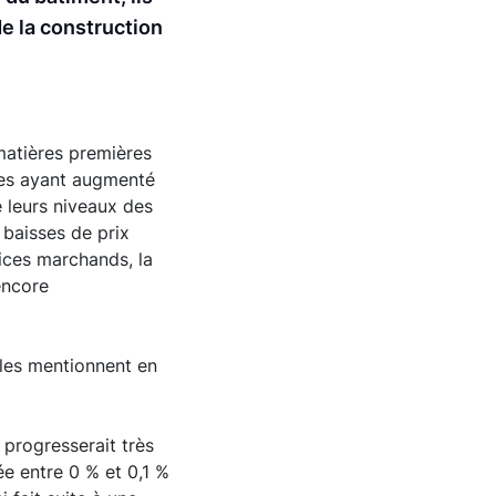
de la construction
 matières premières
ises ayant augmenté
e leurs niveaux des
 baisses de prix
vices marchands, la
encore
s les mentionnent en
 progresserait très
e entre 0 % et 0,1 %