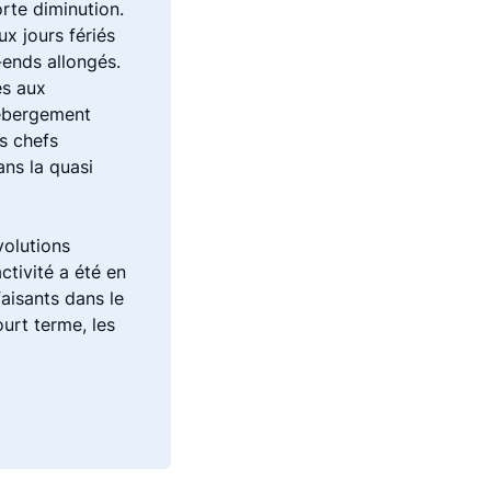
orte diminution.
x jours fériés
-ends allongés.
es aux
’hébergement
es chefs
ans la quasi
volutions
ctivité a été en
aisants dans le
urt terme, les