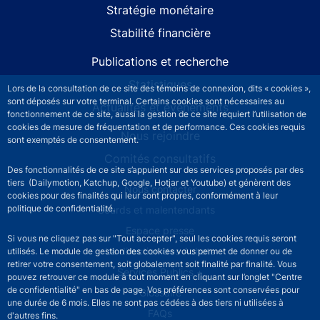
Stratégie monétaire
Stabilité financière
Publications et recherche
Statistiques
Lors de la consultation de ce site des témoins de connexion, dits « cookies »,
sont déposés sur votre terminal. Certains cookies sont nécessaires au
Actualités et événements
fonctionnement de ce site, aussi la gestion de ce site requiert l’utilisation de
cookies de mesure de fréquentation et de performance. Ces cookies requis
Nous rejoindre
sont exemptés de consentement.
Comités consultatifs
Des fonctionnalités de ce site s’appuient sur des services proposés par des
tiers (Dailymotion, Katchup, Google, Hotjar et Youtube) et génèrent des
Footer secondary menu
Nous contacter
cookies pour des finalités qui leur sont propres, conformément à leur
politique de confidentialité.
Sourds et malentendants
Espace presse
Si vous ne cliquez pas sur "Tout accepter", seul les cookies requis seront
La direction des Achats
utilisés. Le module de gestion des cookies vous permet de donner ou de
retirer votre consentement, soit globalement soit finalité par finalité. Vous
Services Publics +
pouvez retrouver ce module à tout moment en cliquant sur l’onglet "Centre
de confidentialité" en bas de page. Vos préférences sont conservées pour
Glossaire
une durée de 6 mois. Elles ne sont pas cédées à des tiers ni utilisées à
FAQs
d'autres fins.