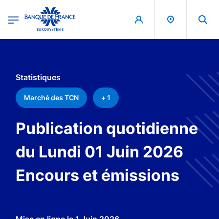
egion
Banque de France - Menu Principal
Aller au contenu principal
Statistiques
Marché des TCN
+ 1
Publication quotidienne
du Lundi 01 Juin 2026
Encours et émissions