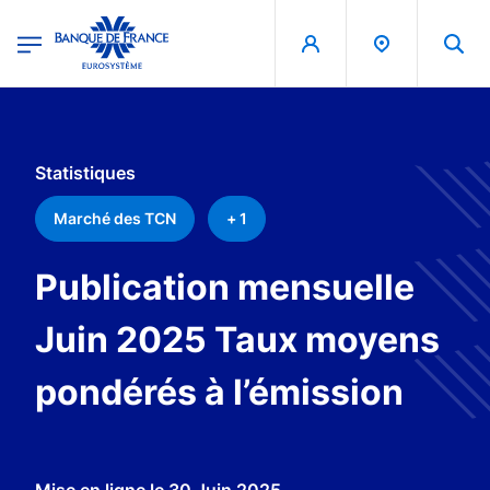
egion
Banque de France - Menu Principal
Aller au contenu principal
Statistiques
Marché des TCN
+ 1
Publication mensuelle
Juin 2025 Taux moyens
pondérés à l’émission