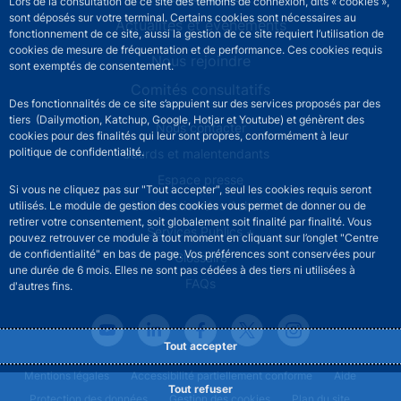
Lors de la consultation de ce site des témoins de connexion, dits « cookies »,
sont déposés sur votre terminal. Certains cookies sont nécessaires au
Actualités et événements
fonctionnement de ce site, aussi la gestion de ce site requiert l’utilisation de
cookies de mesure de fréquentation et de performance. Ces cookies requis
Nous rejoindre
sont exemptés de consentement.
Comités consultatifs
Des fonctionnalités de ce site s’appuient sur des services proposés par des
tiers (Dailymotion, Katchup, Google, Hotjar et Youtube) et génèrent des
Footer secondary menu
Nous contacter
cookies pour des finalités qui leur sont propres, conformément à leur
politique de confidentialité.
Sourds et malentendants
Espace presse
Si vous ne cliquez pas sur "Tout accepter", seul les cookies requis seront
La direction des Achats
utilisés. Le module de gestion des cookies vous permet de donner ou de
retirer votre consentement, soit globalement soit finalité par finalité. Vous
Services Publics +
pouvez retrouver ce module à tout moment en cliquant sur l’onglet "Centre
de confidentialité" en bas de page. Vos préférences sont conservées pour
Glossaire
une durée de 6 mois. Elles ne sont pas cédées à des tiers ni utilisées à
FAQs
d'autres fins.
Tout accepter
Footer legal notice menu
Mentions légales
Accessibilité partiellement conforme
Aide
Tout refuser
Protection des données
Gestion des cookies
Plan du site