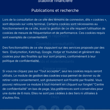
Stabilité financière
Publications et recherche
Statistiques
Lors de la consultation de ce site des témoins de connexion, dits « cookies »,
sont déposés sur votre terminal. Certains cookies sont nécessaires au
Actualités et événements
fonctionnement de ce site, aussi la gestion de ce site requiert l’utilisation de
cookies de mesure de fréquentation et de performance. Ces cookies requis
Nous rejoindre
sont exemptés de consentement.
Comités consultatifs
Des fonctionnalités de ce site s’appuient sur des services proposés par des
tiers (Dailymotion, Katchup, Google, Hotjar et Youtube) et génèrent des
Footer secondary menu
Nous contacter
cookies pour des finalités qui leur sont propres, conformément à leur
politique de confidentialité.
Sourds et malentendants
Espace presse
Si vous ne cliquez pas sur "Tout accepter", seul les cookies requis seront
La direction des Achats
utilisés. Le module de gestion des cookies vous permet de donner ou de
retirer votre consentement, soit globalement soit finalité par finalité. Vous
Services Publics +
pouvez retrouver ce module à tout moment en cliquant sur l’onglet "Centre
de confidentialité" en bas de page. Vos préférences sont conservées pour
Glossaire
une durée de 6 mois. Elles ne sont pas cédées à des tiers ni utilisées à
FAQs
d'autres fins.