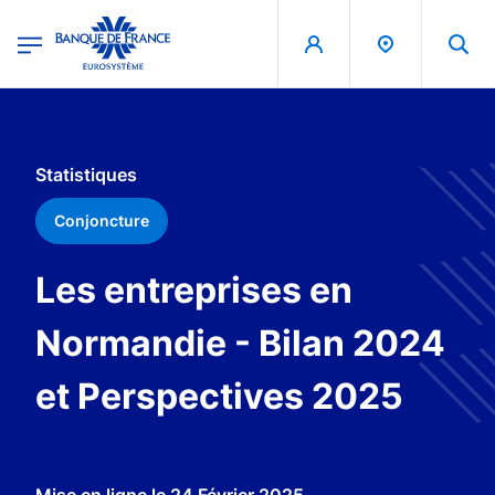
egion
Banque de France - Menu Principal
Aller au contenu principal
Statistiques
Conjoncture
Les entreprises en
Normandie - Bilan 2024
et Perspectives 2025