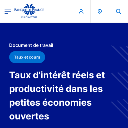
egion
Banque de France - Menu Principal
Aller au contenu principal
Document de travail
Taux et cours
Taux d'intérêt réels et
productivité dans les
petites économies
ouvertes