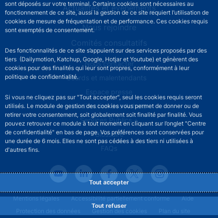
sont déposés sur votre terminal. Certains cookies sont nécessaires au
Actualités et événements
fonctionnement de ce site, aussi la gestion de ce site requiert l’utilisation de
cookies de mesure de fréquentation et de performance. Ces cookies requis
Nous rejoindre
sont exemptés de consentement.
Comités consultatifs
Des fonctionnalités de ce site s’appuient sur des services proposés par des
tiers (Dailymotion, Katchup, Google, Hotjar et Youtube) et génèrent des
Footer secondary menu
Nous contacter
cookies pour des finalités qui leur sont propres, conformément à leur
politique de confidentialité.
Sourds et malentendants
Espace presse
Si vous ne cliquez pas sur "Tout accepter", seul les cookies requis seront
La direction des Achats
utilisés. Le module de gestion des cookies vous permet de donner ou de
retirer votre consentement, soit globalement soit finalité par finalité. Vous
Services Publics +
pouvez retrouver ce module à tout moment en cliquant sur l’onglet "Centre
de confidentialité" en bas de page. Vos préférences sont conservées pour
Glossaire
une durée de 6 mois. Elles ne sont pas cédées à des tiers ni utilisées à
FAQs
d'autres fins.
Tout accepter
Footer legal notice menu
Mentions légales
Accessibilité partiellement conforme
Aide
Tout refuser
Protection des données
Gestion des cookies
Plan du site