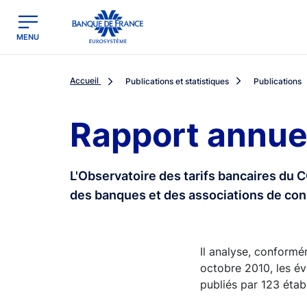
egion
Banque de France - Menu Principal
MENU
Accueil
Publications et statistiques
Publications
Rapport annue
L'Observatoire des tarifs bancaires du
des banques et des associations de c
Il analyse, conformé
octobre 2010, les év
publiés par 123 étab