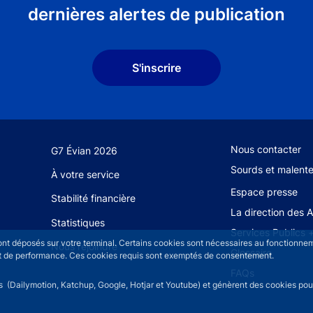
dernières alertes de publication
S'inscrire
Footer secondary
Nous contacter
G7 Évian 2026
Sourds et malent
À votre service
Espace presse
Stabilité financière
La direction des 
Statistiques
Services Publics 
sont déposés sur votre terminal. Certains cookies sont nécessaires au fonctionneme
Nous rejoindre
Glossaire
n et de performance. Ces cookies requis sont exemptés de consentement.
FAQs
rs (Dailymotion, Katchup, Google, Hotjar et Youtube) et génèrent des cookies pour 