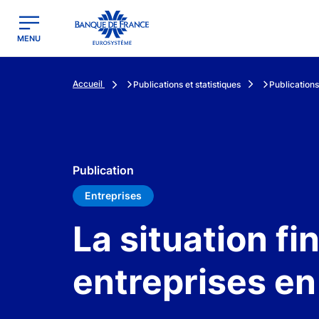
egion
Banque de France - Menu Principal
MENU
Accueil
Publications et statistiques
Publications
Publication
Entreprises
La situation fi
entreprises e