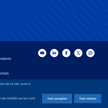
 menu
endants
Achats
+
nt de ce site, aussi la
des finalités qui leur sont
Tout accepter
Tout refuser