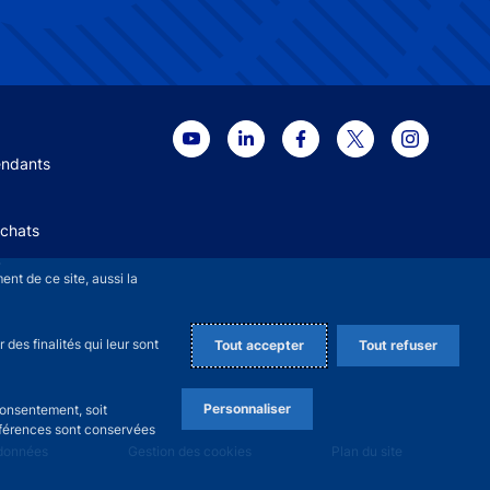
 menu
endants
Achats
+
nt de ce site, aussi la
des finalités qui leur sont
Tout accepter
Tout refuser
Personnaliser
consentement, soit
références sont conservées
 données
Gestion des cookies
Plan du site