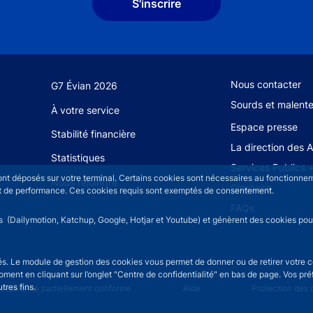
S'inscrire
Footer secondary
Nous contacter
G7 Évian 2026
Sourds et malent
À votre service
Espace presse
Stabilité financière
La direction des 
Statistiques
Services Publics 
sont déposés sur votre terminal. Certains cookies sont nécessaires au fonctionneme
Nous rejoindre
Glossaire
n et de performance. Ces cookies requis sont exemptés de consentement.
FAQs
rs (Dailymotion, Katchup, Google, Hotjar et Youtube) et génèrent des cookies pour 
isés. Le module de gestion des cookies vous permet de donner ou de retirer votre 
moment en cliquant sur l’onglet "Centre de confidentialité" en bas de page. Vos p
tres fins.
u
cessibilité partiellement conforme
Aide
Protection des