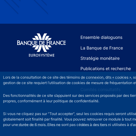
Site navigation
Ensemble dialoguons
La Banque de France
Stratégie monétaire
Publications et recherche
Lors de la consultation de ce site des témoins de connexion, dits « cookies », 
Actualités et événements
gestion de ce site requiert l’utilisation de cookies de mesure de fréquentatio
Comités consultatifs
Des fonctionnalités de ce site s’appuient sur des services proposés par des tie
propres, conformément à leur politique de confidentialité.
Si vous ne cliquez pas sur "Tout accepter", seul les cookies requis seront util
globalement soit finalité par finalité. Vous pouvez retrouver ce module à tout 
pour une durée de 6 mois. Elles ne sont pas cédées à des tiers ni utilisées à d'au
©2026 Banque de France
Footer legal notice men
Mentions légales
Ac