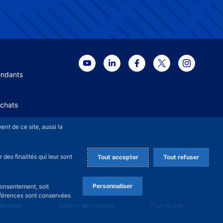
 menu
endants
Achats
+
nt de ce site, aussi la
des finalités qui leur sont
Tout accepter
Tout refuser
Personnaliser
consentement, soit
références sont conservées
 données
Gestion des cookies
Plan du site