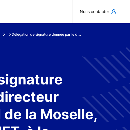
Aller au contenu principal
Nous contacter
Délégation de signature donnée par le di...
signature
directeur
de la Moselle,