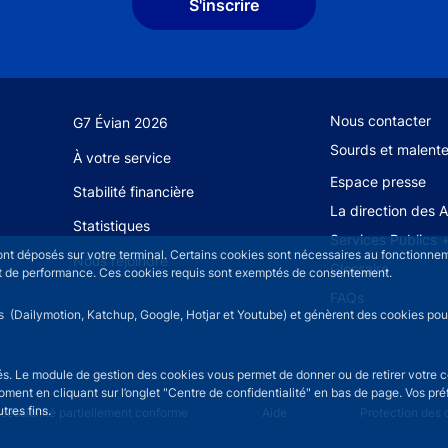
S'inscrire
Footer secondary
Nous contacter
G7 Évian 2026
Sourds et malent
À votre service
Espace presse
Stabilité financière
La direction des 
Statistiques
Services Publics 
sont déposés sur votre terminal. Certains cookies sont nécessaires au fonctionneme
Nous rejoindre
Glossaire
n et de performance. Ces cookies requis sont exemptés de consentement.
FAQs
rs (Dailymotion, Katchup, Google, Hotjar et Youtube) et génèrent des cookies pour 
isés. Le module de gestion des cookies vous permet de donner ou de retirer votre 
moment en cliquant sur l’onglet "Centre de confidentialité" en bas de page. Vos p
tres fins.
u
cessibilité partiellement conforme
Aide
Protection des