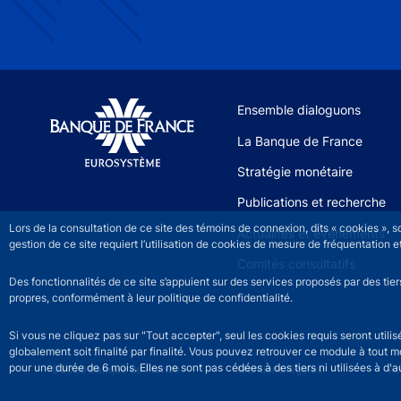
Site navigation
Ensemble dialoguons
La Banque de France
Stratégie monétaire
Publications et recherche
Lors de la consultation de ce site des témoins de connexion, dits « cookies », 
Actualités et événements
gestion de ce site requiert l’utilisation de cookies de mesure de fréquentatio
Comités consultatifs
Des fonctionnalités de ce site s’appuient sur des services proposés par des tie
propres, conformément à leur politique de confidentialité.
Si vous ne cliquez pas sur "Tout accepter", seul les cookies requis seront util
globalement soit finalité par finalité. Vous pouvez retrouver ce module à tout 
pour une durée de 6 mois. Elles ne sont pas cédées à des tiers ni utilisées à d'au
©2026 Banque de France
Footer legal notice men
Mentions légales
Ac