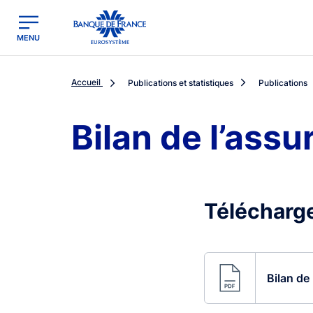
egion
Banque de France - Menu Principal
MENU
Accueil
Publications et statistiques
Publications
Bilan de l’ass
Télécharge
Bilan de