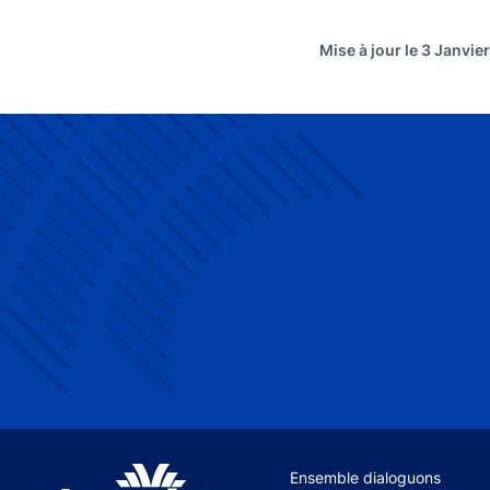
Mise à jour le 3 Janvie
Site navigation
Ensemble dialoguons