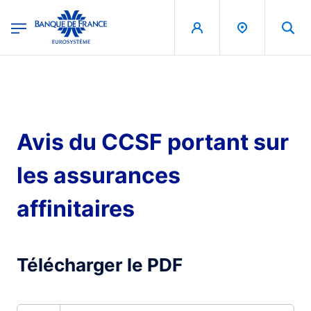
egion
Banque de France - Menu Principal
Aller au contenu principal
Avis du CCSF portant sur
les assurances
affinitaires
Télécharger le PDF