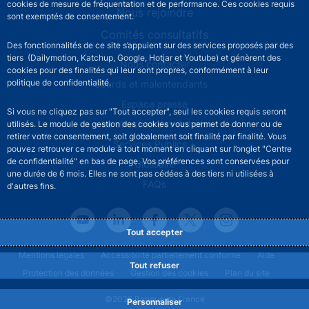
cookies de mesure de fréquentation et de performance. Ces cookies requis
Nous rejoindre
sont exemptés de consentement.
Comités consultatifs
Des fonctionnalités de ce site s’appuient sur des services proposés par des
tiers (Dailymotion, Katchup, Google, Hotjar et Youtube) et génèrent des
Footer secondary menu
Nous contacter
cookies pour des finalités qui leur sont propres, conformément à leur
politique de confidentialité.
Sourds et malentendants
Espace presse
Si vous ne cliquez pas sur "Tout accepter", seul les cookies requis seront
La direction des Achats
utilisés. Le module de gestion des cookies vous permet de donner ou de
retirer votre consentement, soit globalement soit finalité par finalité. Vous
Services Publics +
pouvez retrouver ce module à tout moment en cliquant sur l’onglet "Centre
de confidentialité" en bas de page. Vos préférences sont conservées pour
Glossaire
une durée de 6 mois. Elles ne sont pas cédées à des tiers ni utilisées à
FAQs
d'autres fins.
Tout accepter
Footer legal notice menu
Mentions légales
Accessibilité partiellement conforme
Aide
Tout refuser
Protection des données
Gestion des cookies
Plan du site
©2026 Banque de France
Personnaliser