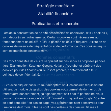
Stratégie monétaire
Stabilité financière
Publications et recherche
Statistiques
Lors de la consultation de ce site des témoins de connexion, dits « cookies »,
sont déposés sur votre terminal. Certains cookies sont nécessaires au
Actualités et événements
fonctionnement de ce site, aussi la gestion de ce site requiert l’utilisation de
cookies de mesure de fréquentation et de performance. Ces cookies requis
Nous rejoindre
sont exemptés de consentement.
Comités consultatifs
Des fonctionnalités de ce site s’appuient sur des services proposés par des
tiers (Dailymotion, Katchup, Google, Hotjar et Youtube) et génèrent des
Footer secondary menu
Nous contacter
cookies pour des finalités qui leur sont propres, conformément à leur
politique de confidentialité.
Sourds et malentendants
Espace presse
Si vous ne cliquez pas sur "Tout accepter", seul les cookies requis seront
La direction des Achats
utilisés. Le module de gestion des cookies vous permet de donner ou de
retirer votre consentement, soit globalement soit finalité par finalité. Vous
Services Publics +
pouvez retrouver ce module à tout moment en cliquant sur l’onglet "Centre
de confidentialité" en bas de page. Vos préférences sont conservées pour
Glossaire
une durée de 6 mois. Elles ne sont pas cédées à des tiers ni utilisées à
FAQs