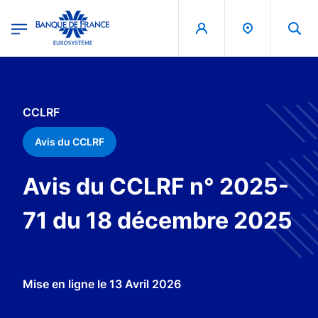
egion
Banque de France - Menu Principal
Aller au contenu principal
CCLRF
Avis du CCLRF
Avis du CCLRF n° 2025-
71 du 18 décembre 2025
Mise en ligne le
13 Avril 2026