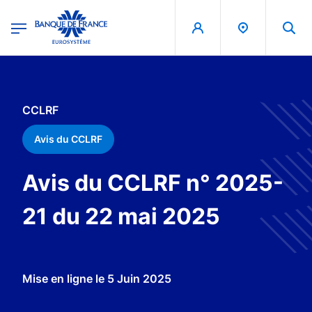
egion
Banque de France - Menu Principal
Aller au contenu principal
CCLRF
Avis du CCLRF
Avis du CCLRF n° 2025-
21 du 22 mai 2025
Mise en ligne le
5 Juin 2025