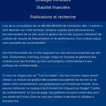
Stabilité financière
Publications et recherche
Statistiques
Lors de la consultation de ce site des témoins de connexion, dits « cookies »,
sont déposés sur votre terminal. Certains cookies sont nécessaires au
Actualités et événements
fonctionnement de ce site, aussi la gestion de ce site requiert l’utilisation de
cookies de mesure de fréquentation et de performance. Ces cookies requis
Nous rejoindre
sont exemptés de consentement.
Comités consultatifs
Des fonctionnalités de ce site s’appuient sur des services proposés par des
tiers (Dailymotion, Katchup, Google, Hotjar et Youtube) et génèrent des
Footer secondary menu
Nous contacter
cookies pour des finalités qui leur sont propres, conformément à leur
politique de confidentialité.
Sourds et malentendants
Espace presse
Si vous ne cliquez pas sur "Tout accepter", seul les cookies requis seront
La direction des Achats
utilisés. Le module de gestion des cookies vous permet de donner ou de
retirer votre consentement, soit globalement soit finalité par finalité. Vous
Services Publics +
pouvez retrouver ce module à tout moment en cliquant sur l’onglet "Centre
de confidentialité" en bas de page. Vos préférences sont conservées pour
Glossaire
une durée de 6 mois. Elles ne sont pas cédées à des tiers ni utilisées à
FAQs
d'autres fins.