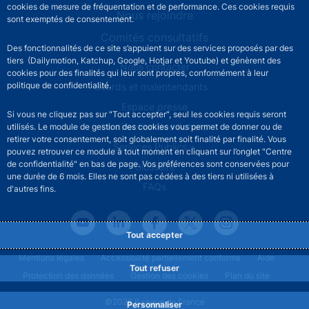
cookies de mesure de fréquentation et de performance. Ces cookies requis
Nous rejoindre
sont exemptés de consentement.
Comités consultatifs
Des fonctionnalités de ce site s’appuient sur des services proposés par des
tiers (Dailymotion, Katchup, Google, Hotjar et Youtube) et génèrent des
Footer secondary menu
Nous contacter
cookies pour des finalités qui leur sont propres, conformément à leur
politique de confidentialité.
Sourds et malentendants
Espace presse
Si vous ne cliquez pas sur "Tout accepter", seul les cookies requis seront
La direction des Achats
utilisés. Le module de gestion des cookies vous permet de donner ou de
retirer votre consentement, soit globalement soit finalité par finalité. Vous
Services Publics +
pouvez retrouver ce module à tout moment en cliquant sur l’onglet "Centre
de confidentialité" en bas de page. Vos préférences sont conservées pour
Glossaire
une durée de 6 mois. Elles ne sont pas cédées à des tiers ni utilisées à
FAQs
d'autres fins.
Tout accepter
Footer legal notice menu
Mentions légales
Accessibilité partiellement conforme
Aide
Tout refuser
Protection des données
Gestion des cookies
Plan du site
©2026 Banque de France
Personnaliser