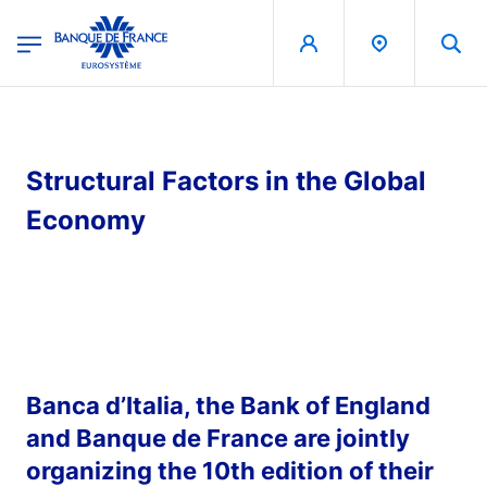
egion
Banque de France - Menu Principal
Aller au contenu principal
Structural Factors in the Global
Economy
Banca d’Italia, the Bank of England
and Banque de France are jointly
organizing the 10th edition of their