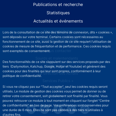
Publications et recherche
Statistiques
Actualités et événements
Nous rejoindre
Lors de la consultation de ce site des témoins de connexion, dits « cookies »,
sont déposés sur votre terminal. Certains cookies sont nécessaires au
Comités consultatifs
fonctionnement de ce site, aussi la gestion de ce site requiert l’utilisation de
cookies de mesure de fréquentation et de performance. Ces cookies requis
Footer secondary menu
Nous contacter
sont exemptés de consentement.
Sourds et malentendants
Des fonctionnalités de ce site s’appuient sur des services proposés par des
Espace presse
tiers (Dailymotion, Katchup, Google, Hotjar et Youtube) et génèrent des
cookies pour des finalités qui leur sont propres, conformément à leur
La direction des Achats
politique de confidentialité.
Services Publics +
Si vous ne cliquez pas sur "Tout accepter", seul les cookies requis seront
Glossaire
utilisés. Le module de gestion des cookies vous permet de donner ou de
FAQs
retirer votre consentement, soit globalement soit finalité par finalité. Vous
pouvez retrouver ce module à tout moment en cliquant sur l’onglet "Centre
de confidentialité" en bas de page. Vos préférences sont conservées pour
une durée de 6 mois. Elles ne sont pas cédées à des tiers ni utilisées à
d'autres fins.