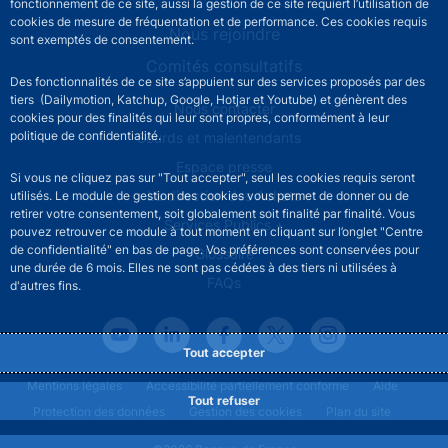
fonctionnement de ce site, aussi la gestion de ce site requiert l’utilisation de
cookies de mesure de fréquentation et de performance. Ces cookies requis
Nous rejoindre
sont exemptés de consentement.
Comités consultatifs
Des fonctionnalités de ce site s’appuient sur des services proposés par des
tiers (Dailymotion, Katchup, Google, Hotjar et Youtube) et génèrent des
Footer secondary menu
Nous contacter
cookies pour des finalités qui leur sont propres, conformément à leur
politique de confidentialité.
Sourds et malentendants
Espace presse
Si vous ne cliquez pas sur "Tout accepter", seul les cookies requis seront
La direction des Achats
utilisés. Le module de gestion des cookies vous permet de donner ou de
retirer votre consentement, soit globalement soit finalité par finalité. Vous
Services Publics +
pouvez retrouver ce module à tout moment en cliquant sur l’onglet "Centre
de confidentialité" en bas de page. Vos préférences sont conservées pour
Glossaire
une durée de 6 mois. Elles ne sont pas cédées à des tiers ni utilisées à
FAQs
d'autres fins.
Tout accepter
Footer legal notice menu
Mentions légales
Accessibilité partiellement conforme
Aide
Tout refuser
Protection des données
Gestion des cookies
Plan du site