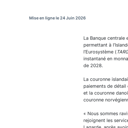
Mise en ligne le 24 Juin 2026
La Banque centrale e
permettant à l’Islan
l’Eurosystème (
TARG
instantané en monna
de 2028.
La couronne islandai
paiements de détail 
et la couronne danoi
couronne norvégienne
« Nous sommes ravis
rejoignent les servi
Lagarde, après avoir 