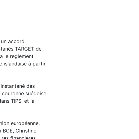
r un accord
tantanés TARGET de
a le règlement
islandaise à partir
 instantané des
la couronne suédoise
ans TIPS, et la
nion européenne,
a BCE, Christine
ures financières