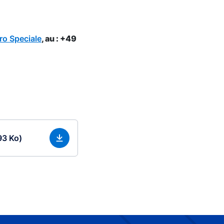
ro Speciale
, au : +49
93 Ko)