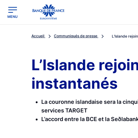
egion
Banque de France - Menu Principal
MENU
Accueil
Communiqués de presse
L’Islande rejoi
L’Islande rejo
instantanés
La couronne islandaise sera la cinq
services TARGET
L’accord entre la BCE et la Seðlabank