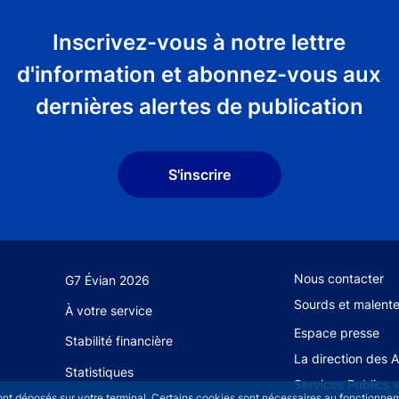
Inscrivez-vous à notre lettre
d'information et abonnez-vous aux
dernières alertes de publication
S'inscrire
Footer secondary
Nous contacter
G7 Évian 2026
Sourds et malent
À votre service
Espace presse
Stabilité financière
La direction des 
Statistiques
Services Publics 
sont déposés sur votre terminal. Certains cookies sont nécessaires au fonctionneme