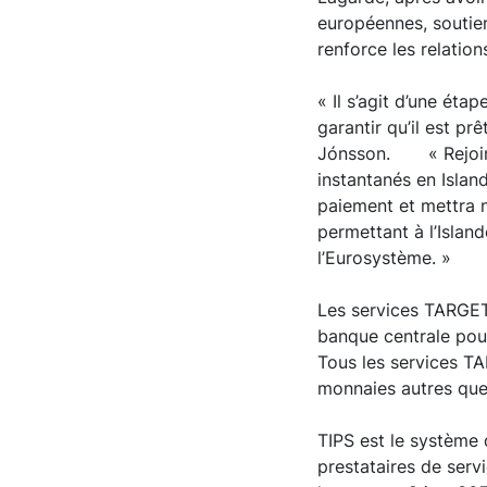
européennes, soutien
renforce les relatio
« Il s’agit d’une ét
garantir qu’il est pr
Jónsson. « Rejoindre
instantanés en Islan
paiement et mettra 
permettant à l’Islan
l’Eurosystème. »
Les services TARGET
banque centrale pour 
Tous les services TA
monnaies autres que 
TIPS est le système
prestataires de serv