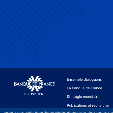
Site navigation
Ensemble dialoguons
La Banque de France
Stratégie monétaire
Publications et recherche
Lors de la consultation de ce site des témoins de connexion, dits « cookies », 