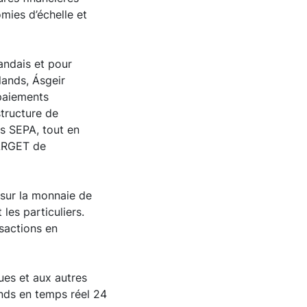
mies d’échelle et
andais et pour
slands, Ásgeir
 paiements
structure de
s SEPA, tout en
TARGET de
 sur la monnaie de
 les particuliers.
sactions en
ues et aux autres
onds en temps réel 24