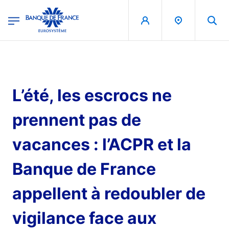
egion
Banque de France - Menu Principal
Aller au contenu principal
L’été, les escrocs ne
prennent pas de
vacances : l’ACPR et la
Banque de France
appellent à redoubler de
vigilance face aux