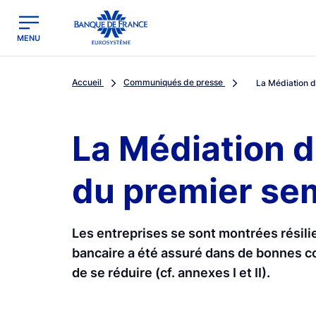
egion
Banque de France - Menu Principal
MENU
Accueil
Communiqués de presse
La Médiation du
La Médiation du
du premier sem
Les entreprises se sont montrées résili
bancaire a été assuré dans de bonnes con
de se réduire (cf. annexes I et II).