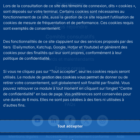
Statistiques
Lors de la consultation de ce site des témoins de connexion, dits « cookies »,
sont déposés sur votre terminal. Certains cookies sont nécessaires au
Actualités et événements
fonctionnement de ce site, aussi la gestion de ce site requiert l’utilisation de
cookies de mesure de fréquentation et de performance. Ces cookies requis
Nous rejoindre
sont exemptés de consentement.
Comités consultatifs
Des fonctionnalités de ce site s’appuient sur des services proposés par des
tiers (Dailymotion, Katchup, Google, Hotjar et Youtube) et génèrent des
Footer secondary menu
Nous contacter
cookies pour des finalités qui leur sont propres, conformément à leur
politique de confidentialité.
Sourds et malentendants
Espace presse
Si vous ne cliquez pas sur "Tout accepter", seul les cookies requis seront
La direction des Achats
utilisés. Le module de gestion des cookies vous permet de donner ou de
retirer votre consentement, soit globalement soit finalité par finalité. Vous
Services Publics +
pouvez retrouver ce module à tout moment en cliquant sur l’onglet "Centre
de confidentialité" en bas de page. Vos préférences sont conservées pour
Glossaire
une durée de 6 mois. Elles ne sont pas cédées à des tiers ni utilisées à
FAQs
d'autres fins.
Tout accepter
Footer legal notice menu
Mentions légales
Accessibilité partiellement conforme
Aide