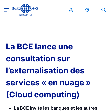
egion
Banque de France - Menu Principal
Aller au contenu principal
La BCE lance une
consultation sur
l’externalisation des
services « en nuage »
(Cloud computing)
La BCE invite les banques et les autres