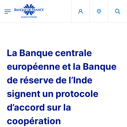
egion
Banque de France - Menu Principal
Aller au contenu principal
La Banque centrale
européenne et la Banque
de réserve de l’Inde
signent un protocole
d’accord sur la
coopération