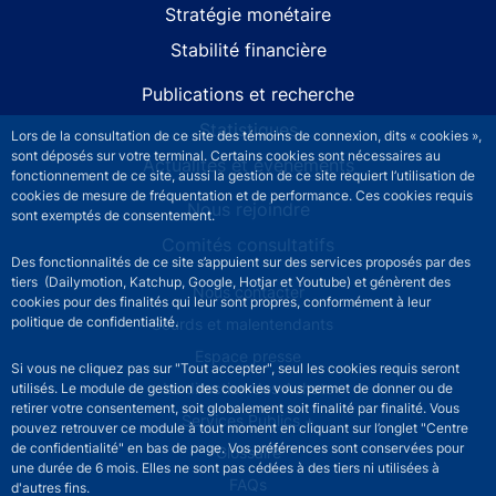
Stratégie monétaire
Stabilité financière
Publications et recherche
Statistiques
Lors de la consultation de ce site des témoins de connexion, dits « cookies »,
sont déposés sur votre terminal. Certains cookies sont nécessaires au
Actualités et événements
fonctionnement de ce site, aussi la gestion de ce site requiert l’utilisation de
cookies de mesure de fréquentation et de performance. Ces cookies requis
Nous rejoindre
sont exemptés de consentement.
Comités consultatifs
Des fonctionnalités de ce site s’appuient sur des services proposés par des
tiers (Dailymotion, Katchup, Google, Hotjar et Youtube) et génèrent des
Footer secondary menu
Nous contacter
cookies pour des finalités qui leur sont propres, conformément à leur
politique de confidentialité.
Sourds et malentendants
Espace presse
Si vous ne cliquez pas sur "Tout accepter", seul les cookies requis seront
La direction des Achats
utilisés. Le module de gestion des cookies vous permet de donner ou de
retirer votre consentement, soit globalement soit finalité par finalité. Vous
Services Publics +
pouvez retrouver ce module à tout moment en cliquant sur l’onglet "Centre
de confidentialité" en bas de page. Vos préférences sont conservées pour
Glossaire
une durée de 6 mois. Elles ne sont pas cédées à des tiers ni utilisées à
FAQs
d'autres fins.