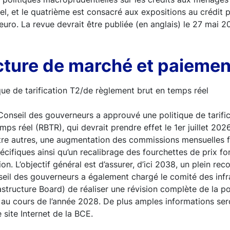
tiel, et le quatrième est consacré aux expositions au crédit
euro. La revue devrait être publiée (en anglais) le 27 mai 20
cture de marché et paiemen
ique de tarification T2/de règlement brut en temps réel
 Conseil des gouverneurs a approuvé une politique de tarifi
ps réel (RBTR), qui devrait prendre effet le 1er juillet 202
ntre autres, une augmentation des commissions mensuelles 
ifiques ainsi qu’un recalibrage des fourchettes de prix fo
on. L’objectif général est d’assurer, d’ici 2038, un plein r
eil des gouverneurs a également chargé le comité des infr
structure Board) de réaliser une révision complète de la po
 au cours de l’année 2028. De plus amples informations ser
 site Internet de la BCE.