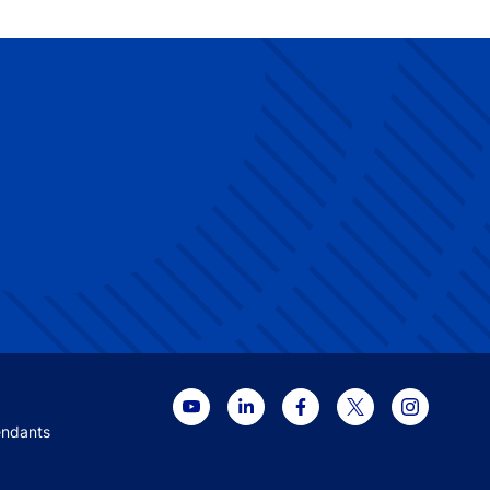
 menu
endants