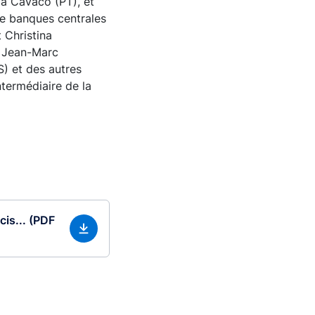
za Cavaco (PT), et
de banques centrales
 Christina
t Jean-Marc
) et des autres
ntermédiaire de la
cis... (PDF