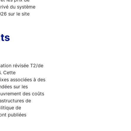
 privé du système
26 sur le site
ts
cation révisée T2/de
6. Cette
fixes associées à des
ndées sur les
ecouvrement des coûts
astructures de
litique de
ont publiées