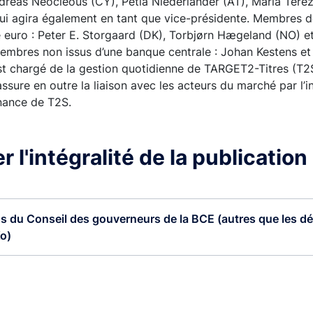
ndreas Neocleous (CY), Petia Niederländer (AT), Maria Tere
qui agira également en tant que vice-présidente. Membres 
 euro : Peter E. Storgaard (DK), Torbjørn Hægeland (NO) et
mbres non issus d’une banque centrale : Johan Kestens e
st chargé de la gestion quotidienne de TARGET2-Titres (T2S
ssure en outre la liaison avec les acteurs du marché par l’i
nance de T2S.
 l'intégralité de la publication
s du Conseil des gouverneurs de la BCE (autres que les dé
Ko)