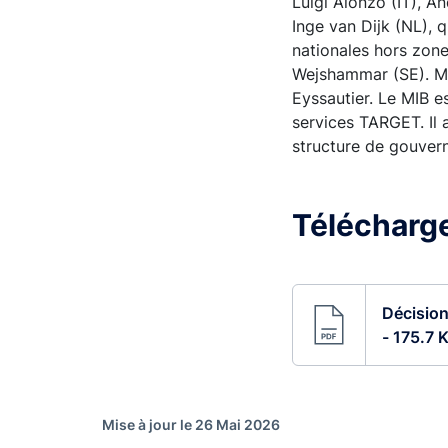
Luigi Alonzo (IT), A
Inge van Dijk (NL), 
nationales hors zone
Wejshammar (SE). Me
Eyssautier. Le MIB e
services TARGET. Il a
structure de gouver
Télécharger
Décision
- 175.7 
Mise à jour le 26 Mai 2026