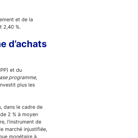
cement et de la
t 2,40 %.
e d’achats
APP) et du
hase programme
,
vestit plus les
s, dans le cadre de
if de 2 % à moyen
e, l’instrument de
e marché injustifiée,
ique monétaire à