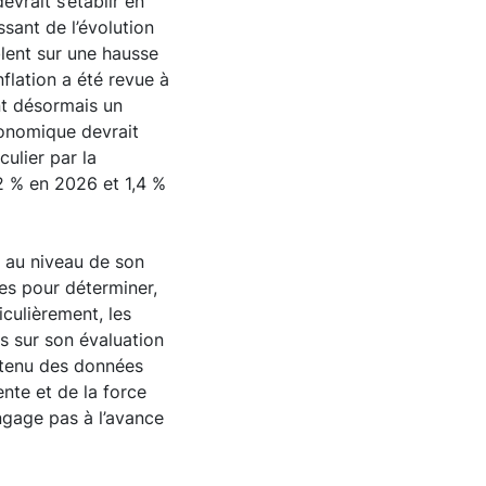
evrait s’établir en
sant de l’évolution
blent sur une hausse
flation a été revue à
nt désormais un
conomique devrait
culier par la
,2 % en 2026 et 1,4 %
n au niveau de son
es pour déterminer,
iculièrement, les
s sur son évaluation
e tenu des données
nte et de la force
ngage pas à l’avance