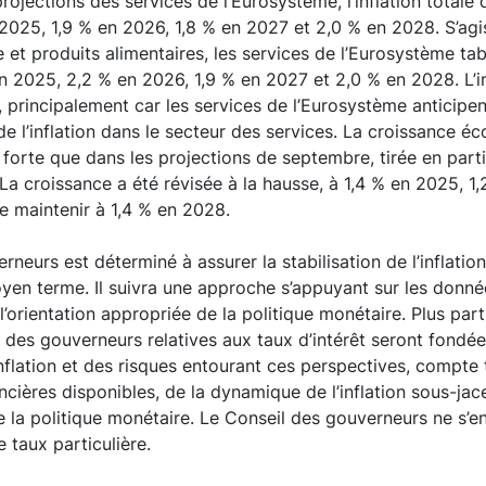
rojections des services de l’Eurosystème, l’inflation totale d
025, 1,9 % en 2026, 1,8 % en 2027 et 2,0 % en 2028. S’agis
e et produits alimentaires, les services de l’Eurosystème ta
2025, 2,2 % en 2026, 1,9 % en 2027 et 2,0 % en 2028. L’in
 principalement car les services de l’Eurosystème anticipe
de l’inflation dans le secteur des services. La croissance é
s forte que dans les projections de septembre, tirée en parti
La croissance a été révisée à la hausse, à 1,4 % en 2025, 1
se maintenir à 1,4 % en 2028.
rneurs est déterminé à assurer la stabilisation de l’inflatio
yen terme. Il suivra une approche s’appuyant sur les donné
l’orientation appropriée de la politique monétaire. Plus part
 des gouverneurs relatives aux taux d’intérêt seront fondée
nflation et des risques entourant ces perspectives, compt
cières disponibles, de la dynamique de l’inflation sous-jace
e la politique monétaire. Le Conseil des gouverneurs ne s’e
e taux particulière.