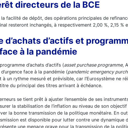
érêt directeurs de la BCE
 la facilité de dépôt, des opérations principales de refinan
ginal resteront inchangés, à respectivement 2,00 %, 2,15 % e
d’achats d’actifs et programm
face à la pandémie
 programme d’achats d’actifs (
asset purchase programme
, 
d’urgence face à la pandémie (
pandemic emergency purc
 à un rythme mesuré et prévisible, car l’Eurosystème ne réin
tre du principal des titres arrivant à échéance.
rneurs se tient prêt à ajuster l’ensemble de ses instrument
urer la stabilisation de l’inflation au niveau de son object
ver la bonne transmission de la politique monétaire. En outr
nsmission est disponible pour lutter contre une dynamique d
résente une menace grave pour la transmission de la polit