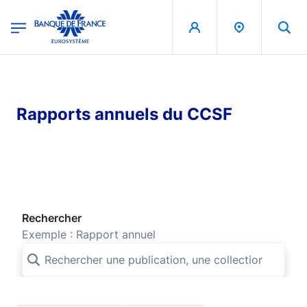
egion
Banque de France - Menu Principal
Aller au contenu principal
Rapports annuels du CCSF
Rechercher
Exemple : Rapport annuel