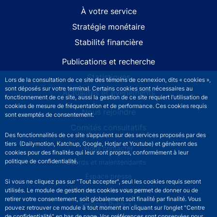
À votre service
Stratégie monétaire
Stabilité financière
Publications et recherche
Statistiques
Lors de la consultation de ce site des témoins de connexion, dits « cookies »,
sont déposés sur votre terminal. Certains cookies sont nécessaires au
Actualités et événements
fonctionnement de ce site, aussi la gestion de ce site requiert l’utilisation de
cookies de mesure de fréquentation et de performance. Ces cookies requis
Nous rejoindre
sont exemptés de consentement.
Comités consultatifs
Des fonctionnalités de ce site s’appuient sur des services proposés par des
tiers (Dailymotion, Katchup, Google, Hotjar et Youtube) et génèrent des
Footer secondary menu
Nous contacter
cookies pour des finalités qui leur sont propres, conformément à leur
politique de confidentialité.
Sourds et malentendants
Espace presse
Si vous ne cliquez pas sur "Tout accepter", seul les cookies requis seront
La direction des Achats
utilisés. Le module de gestion des cookies vous permet de donner ou de
retirer votre consentement, soit globalement soit finalité par finalité. Vous
Services Publics +
pouvez retrouver ce module à tout moment en cliquant sur l’onglet "Centre
de confidentialité" en bas de page. Vos préférences sont conservées pour