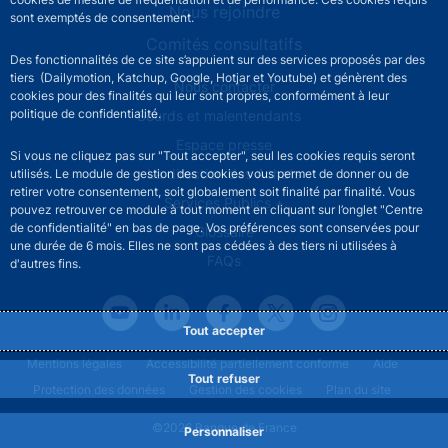
Nous rejoindre
sont exemptés de consentement.
Comités consultatifs
Des fonctionnalités de ce site s’appuient sur des services proposés par des
tiers (Dailymotion, Katchup, Google, Hotjar et Youtube) et génèrent des
Footer secondary menu
Nous contacter
cookies pour des finalités qui leur sont propres, conformément à leur
politique de confidentialité.
Sourds et malentendants
Espace presse
Si vous ne cliquez pas sur "Tout accepter", seul les cookies requis seront
La direction des Achats
utilisés. Le module de gestion des cookies vous permet de donner ou de
retirer votre consentement, soit globalement soit finalité par finalité. Vous
Services Publics +
pouvez retrouver ce module à tout moment en cliquant sur l’onglet "Centre
de confidentialité" en bas de page. Vos préférences sont conservées pour
Glossaire
une durée de 6 mois. Elles ne sont pas cédées à des tiers ni utilisées à
FAQs
d'autres fins.
Tout accepter
Footer legal notice menu
Mentions légales
Accessibilité partiellement conforme
Aide
Tout refuser
Protection des données
Gestion des cookies
Plan du site
©2026 Banque de France
Personnaliser