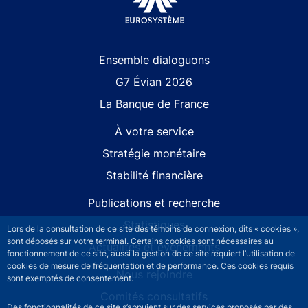
Site navigation
Ensemble dialoguons
G7 Évian 2026
La Banque de France
À votre service
Stratégie monétaire
Stabilité financière
Publications et recherche
Statistiques
Lors de la consultation de ce site des témoins de connexion, dits « cookies »,
sont déposés sur votre terminal. Certains cookies sont nécessaires au
Actualités et événements
fonctionnement de ce site, aussi la gestion de ce site requiert l’utilisation de
cookies de mesure de fréquentation et de performance. Ces cookies requis
Nous rejoindre
sont exemptés de consentement.
Comités consultatifs
Des fonctionnalités de ce site s’appuient sur des services proposés par des