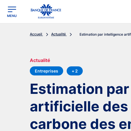
egion
Banque de France - Menu Principal
MENU
Accueil
Actualité
Estimation par intelligence artifi
Actualité
Entreprises
+ 2
Estimation par
artificielle de
carbone des e