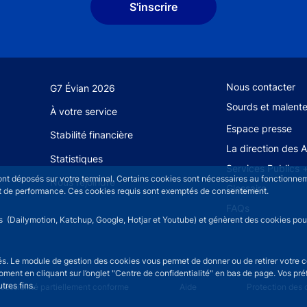
S'inscrire
Footer secondary
Nous contacter
G7 Évian 2026
Sourds et malent
À votre service
Espace presse
Stabilité financière
La direction des 
Statistiques
Services Publics 
sont déposés sur votre terminal. Certains cookies sont nécessaires au fonctionneme
Nous rejoindre
Glossaire
n et de performance. Ces cookies requis sont exemptés de consentement.
FAQs
rs (Dailymotion, Katchup, Google, Hotjar et Youtube) et génèrent des cookies pour 
isés. Le module de gestion des cookies vous permet de donner ou de retirer votre 
moment en cliquant sur l’onglet "Centre de confidentialité" en bas de page. Vos p
tres fins.
u
cessibilité partiellement conforme
Aide
Protection des