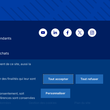
 menu
endants
Achats
+
nt de ce site, aussi la
des finalités qui leur sont
Tout accepter
Tout refuser
Personnaliser
consentement, soit
références sont conservées
 données
Gestion des cookies
Plan du site