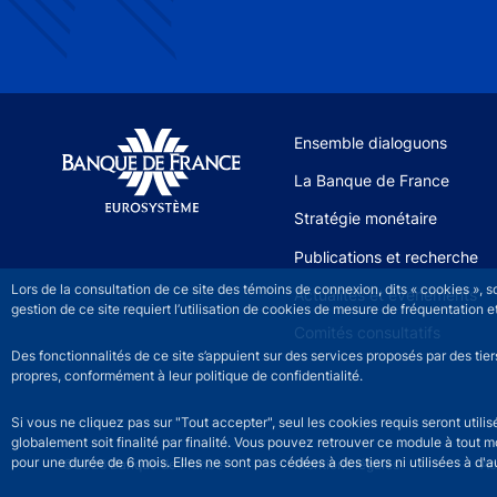
Site navigation
Ensemble dialoguons
La Banque de France
Stratégie monétaire
Publications et recherche
Lors de la consultation de ce site des témoins de connexion, dits « cookies », 
Actualités et événements
gestion de ce site requiert l’utilisation de cookies de mesure de fréquentatio
Comités consultatifs
Des fonctionnalités de ce site s’appuient sur des services proposés par des tie
propres, conformément à leur politique de confidentialité.
Si vous ne cliquez pas sur "Tout accepter", seul les cookies requis seront util
globalement soit finalité par finalité. Vous pouvez retrouver ce module à tout 
pour une durée de 6 mois. Elles ne sont pas cédées à des tiers ni utilisées à d'au
©2026 Banque de France
Footer legal notice men
Mentions légales
Ac