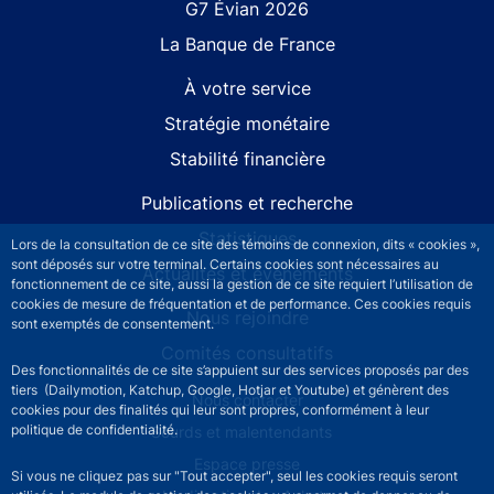
G7 Évian 2026
La Banque de France
À votre service
Stratégie monétaire
Stabilité financière
Publications et recherche
Statistiques
Lors de la consultation de ce site des témoins de connexion, dits « cookies »,
sont déposés sur votre terminal. Certains cookies sont nécessaires au
Actualités et événements
fonctionnement de ce site, aussi la gestion de ce site requiert l’utilisation de
cookies de mesure de fréquentation et de performance. Ces cookies requis
Nous rejoindre
sont exemptés de consentement.
Comités consultatifs
Des fonctionnalités de ce site s’appuient sur des services proposés par des
tiers (Dailymotion, Katchup, Google, Hotjar et Youtube) et génèrent des
Footer secondary menu
Nous contacter
cookies pour des finalités qui leur sont propres, conformément à leur
politique de confidentialité.
Sourds et malentendants
Espace presse
Si vous ne cliquez pas sur "Tout accepter", seul les cookies requis seront