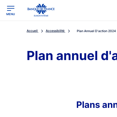
egion
Banque de France - Menu Principal
MENU
Accueil
Accessibilité
Plan Annuel D'action 2024
Plan annuel d'
Plans ann