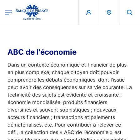
egion
Banque de France - Menu Principal
Aller au contenu principal
ABC de l'économie
Dans un contexte économique et financier de plus
en plus complexe, chaque citoyen doit pouvoir
comprendre les débats économiques, dont l’issue
peut avoir des conséquences sur sa vie courante. La
technicité des sujets est évidente et croissante :
économie mondialisée, produits financiers
diversifiés et souvent sophistiqués ; nouveaux
acteurs financiers ; transactions et paiements
dématérialisés, etc. Pour contribuer à relever ce
défi, la collection des « ABC de l’économie » est
disponible sur ce site internet dédié : un ensemble