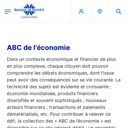
egion
Banque de France - Menu Principal
Aller au contenu principal
ABC de l'économie
Dans un contexte économique et financier de plus
en plus complexe, chaque citoyen doit pouvoir
comprendre les débats économiques, dont l’issue
peut avoir des conséquences sur sa vie courante. La
technicité des sujets est évidente et croissante :
économie mondialisée, produits financiers
diversifiés et souvent sophistiqués ; nouveaux
acteurs financiers ; transactions et paiements
dématérialisés, etc. Pour contribuer à relever ce
défi, la collection des « ABC de l’économie » est
disponible sur ce site internet dédié : un ensemble